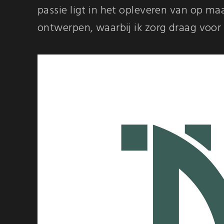
passie ligt in het opleveren van op m
ontwerpen, waarbij ik zorg draag voor d