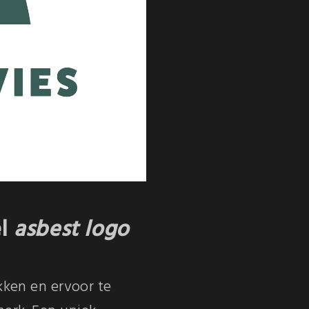
el
asbest logo
kken en ervoor te