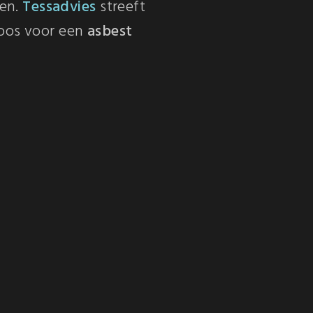
en.
Tessadvies
streeft
koos voor een
asbest
n van de beste
 de opstart kan doen.
 met me op via
+32