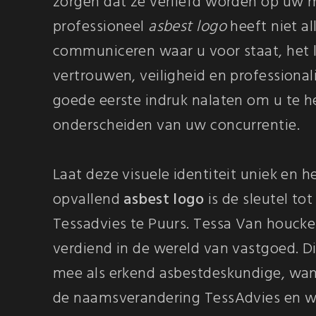
zorgen dat ze verliefd worden op uw m
professioneel
asbest logo
heeft niet al
communiceren waar u voor staat, het 
vertrouwen, veiligheid en professionali
goede eerste indruk nalaten om u te h
onderscheiden van uw concurrentie.
Laat deze visuele identiteit uniek en h
opvallend
asbest logo
is de sleutel tot
Tessadvies te Puurs. Tessa Van houcke
verdiend in de wereld van vastgoed. D
mee als erkend asbestdeskundige, wa
de naamsverandering TessAdvies en we