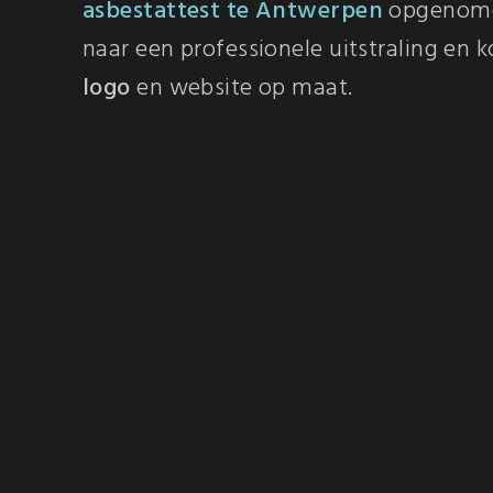
asbestattest te Antwerpen
opgenom
naar een professionele uitstraling en 
logo
en website op maat.
Neem contact met me op
Een goed ontworpen
asbest logo
is ee
investeringen die u als ondernemer bij
Ik help u graag verder. Neem contact
(0)473 98 77 51
.
Bekijk hier enkele realisaties.