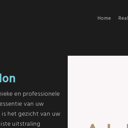
Home
Real
lon
nieke en professionele
 essentie van uw
 is het gezicht van uw
ste uitstraling