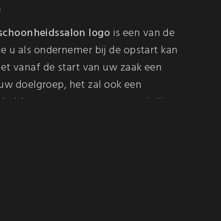
e
schoonheidssalon logo
is een van de
ie u als ondernemer bij de opstart kan
 het vanaf de start van uw zaak een
w doelgroep, het zal ook een
rheid
creëren naarmate uw praktijk
.
er. Neem contact met me op via
+32