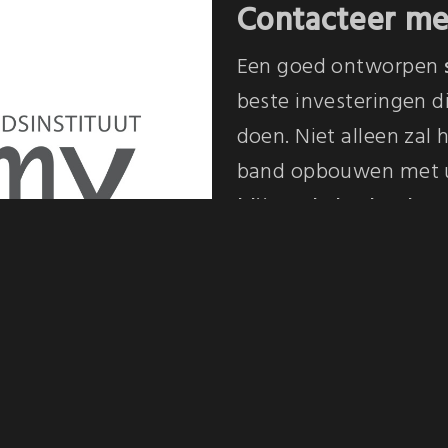
Contacteer m
Een goed ontworpen
beste investeringen d
doen. Niet alleen zal
band opbouwen met u
blijvende herkenbaa
zich blijft ontwikkelen
Ik help u graag verd
(0)473 98 77 51
.
Neem contact op