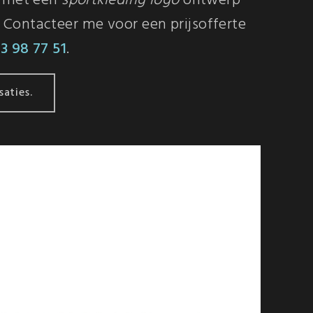
r met een
sportkleding logo
ontwerp
Contacteer me voor een prijsofferte
3 98 77 51
.
saties.