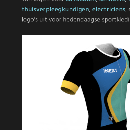
thuisverpleegkundigen
,
electriciens
,
logo's uit voor hedendaagse sportkled