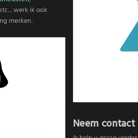
 etc... werk ik ook
ing merken.
Neem contact