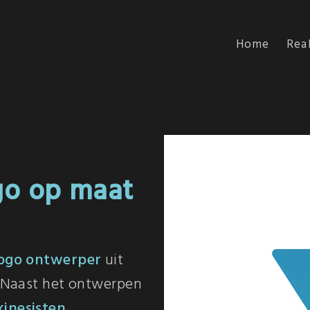
Home
Real
go op maat
ogo ontwerper
uit
. Naast het ontwerpen
kinesisten
,