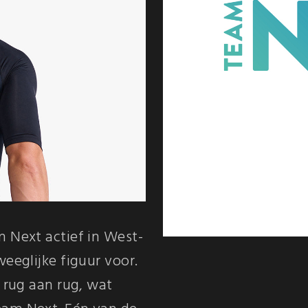
 Next actief in West-
eeglijke figuur voor.
, rug aan rug, wat