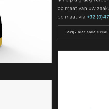
Ik help u graag verde
op maat van uw zaak. 
op maat via
+32 (0)47
Bekijk hier enkele reali