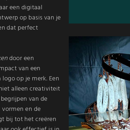
ar een digitaal
twerp op basis van je
en dat perfect
ken
door een
 impact van een
 logo op je merk. Een
iet alleen creativiteit
t begrijpen van de
n vormen en de
gt bij tot het creëren
aar ook effectief is in