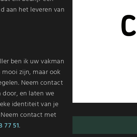
jd aan het leveren van
eller ben ik uw vakman
en mooi zijn, maar ook
iegelen. Neem contact
n door, en laten we
ke identiteit van je
er. Neem contact met
8 77 51
.